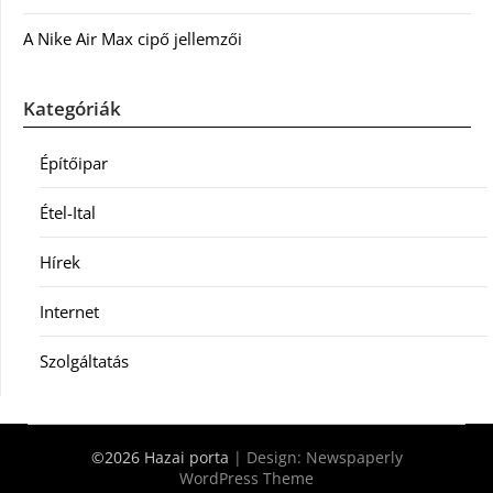
A Nike Air Max cipő jellemzői
Kategóriák
Építőipar
Étel-Ital
Hírek
Internet
Szolgáltatás
©2026 Hazai porta
| Design:
Newspaperly
WordPress Theme