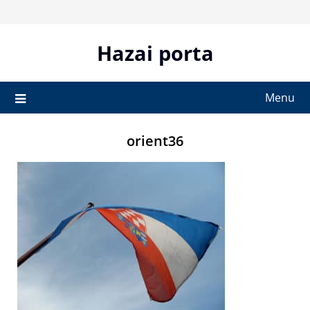
Skip
to
content
Hazai porta
Menu
orient36