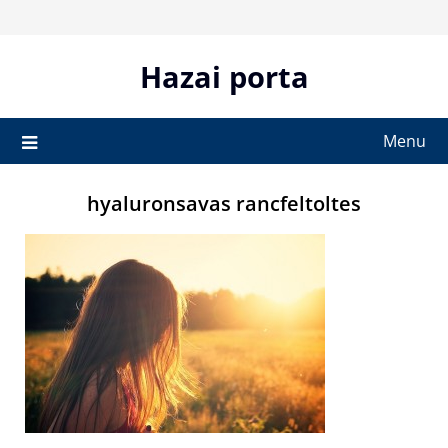
Skip
to
content
Hazai porta
Menu
hyaluronsavas rancfeltoltes