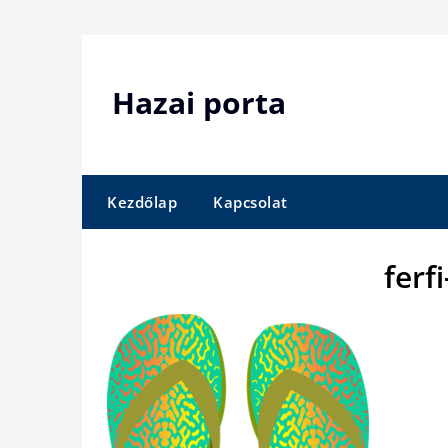
Skip
to
content
Hazai porta
Kezdőlap
Kapcsolat
ferf