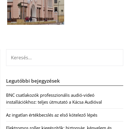
KERESÉS:
Legutóbbi bejegyzések
BNC csatlakozók professzionális audió-videó
installációkhoz: teljes útmutató a Kácsa Audióval
Az ingatlan értékbecslés az első kötelező lépés
Elektromos roller kiegészítők: biztonság, kényelem és