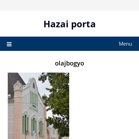
Skip
to
content
Hazai porta
Menu
olajbogyo