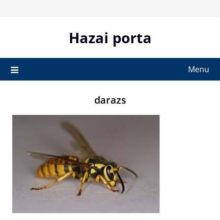
Skip
to
content
Hazai porta
Menu
darazs