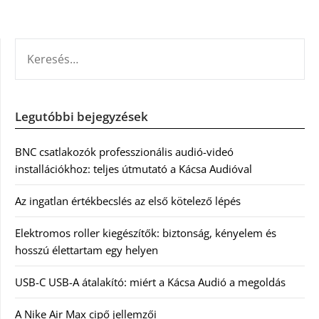
KERESÉS:
Legutóbbi bejegyzések
BNC csatlakozók professzionális audió-videó
installációkhoz: teljes útmutató a Kácsa Audióval
Az ingatlan értékbecslés az első kötelező lépés
Elektromos roller kiegészítők: biztonság, kényelem és
hosszú élettartam egy helyen
USB-C USB-A átalakító: miért a Kácsa Audió a megoldás
A Nike Air Max cipő jellemzői