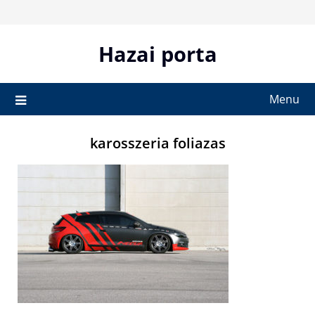
Skip
to
content
Hazai porta
Menu
karosszeria foliazas