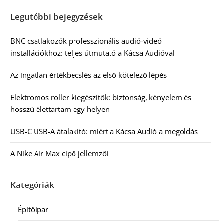
Legutóbbi bejegyzések
BNC csatlakozók professzionális audió-videó
installációkhoz: teljes útmutató a Kácsa Audióval
Az ingatlan értékbecslés az első kötelező lépés
Elektromos roller kiegészítők: biztonság, kényelem és
hosszú élettartam egy helyen
USB-C USB-A átalakító: miért a Kácsa Audió a megoldás
A Nike Air Max cipő jellemzői
Kategóriák
Építőipar