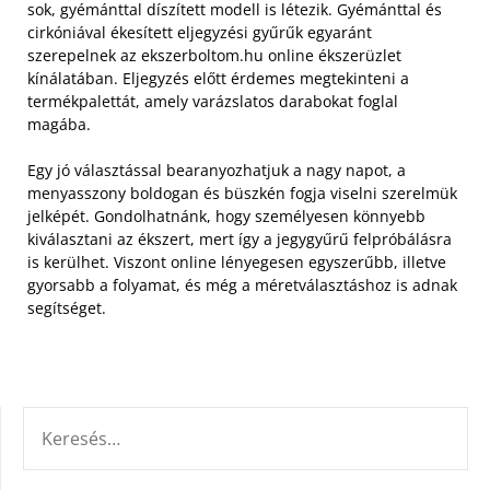
sok, gyémánttal díszített modell is létezik. Gyémánttal és
cirkóniával ékesített eljegyzési gyűrűk egyaránt
szerepelnek az ekszerboltom.hu online ékszerüzlet
kínálatában. Eljegyzés előtt érdemes megtekinteni a
termékpalettát, amely varázslatos darabokat foglal
magába.
Egy jó választással bearanyozhatjuk a nagy napot, a
menyasszony boldogan és büszkén fogja viselni szerelmük
jelképét. Gondolhatnánk, hogy személyesen könnyebb
kiválasztani az ékszert, mert így a jegygyűrű felpróbálásra
is kerülhet. Viszont online lényegesen egyszerűbb, illetve
gyorsabb a folyamat, és még a méretválasztáshoz is adnak
segítséget.
KERESÉS: