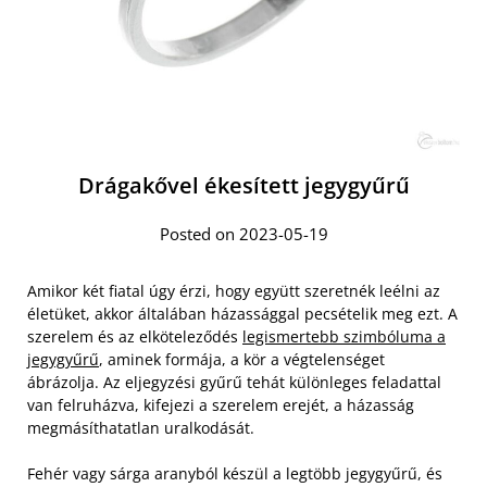
Drágakővel ékesített jegygyűrű
Posted on 2023-05-19
Amikor két fiatal úgy érzi, hogy együtt szeretnék leélni az
életüket, akkor általában házassággal pecsételik meg ezt. A
szerelem és az elköteleződés
legismertebb szimbóluma a
jegygyűrű
, aminek formája, a kör a végtelenséget
ábrázolja. Az eljegyzési gyűrű tehát különleges feladattal
van felruházva, kifejezi a szerelem erejét, a házasság
megmásíthatatlan uralkodását.
Fehér vagy sárga aranyból készül a legtöbb jegygyűrű, és