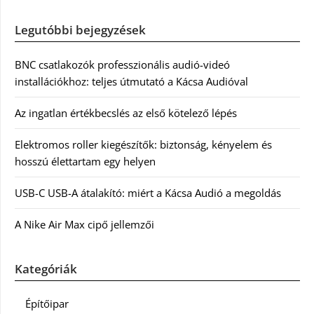
Legutóbbi bejegyzések
BNC csatlakozók professzionális audió-videó
installációkhoz: teljes útmutató a Kácsa Audióval
Az ingatlan értékbecslés az első kötelező lépés
Elektromos roller kiegészítők: biztonság, kényelem és
hosszú élettartam egy helyen
USB-C USB-A átalakító: miért a Kácsa Audió a megoldás
A Nike Air Max cipő jellemzői
Kategóriák
Építőipar