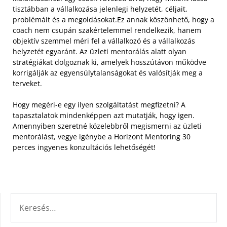
tisztábban a vállalkozása jelenlegi helyzetét, céljait,
problémáit és a megoldásokat.
Ez annak köszönhető, hogy a
coach nem csupán szakértelemmel rendelkezik, hanem
objektív szemmel méri fel a vállalkozó és a vállalkozás
helyzetét egyaránt. Az üzleti mentorálás alatt olyan
stratégiákat dolgoznak ki, amelyek hosszútávon működve
korrigálják az egyensúlytalanságokat és valósítják meg a
terveket.
Hogy megéri-e egy ilyen szolgáltatást megfizetni? A
tapasztalatok mindenképpen azt mutatják, hogy igen.
Amennyiben szeretné közelebbről megismerni az üzleti
mentorálást, vegye igénybe a Horizont Mentoring 30
perces ingyenes konzultációs lehetőségét!
KERESÉS: