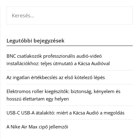
KERESÉS:
Legutóbbi bejegyzések
BNC csatlakozók professzionális audió-videó
installációkhoz: teljes útmutató a Kácsa Audióval
Az ingatlan értékbecslés az első kötelező lépés
Elektromos roller kiegészítők: biztonság, kényelem és
hosszú élettartam egy helyen
USB-C USB-A átalakító: miért a Kácsa Audió a megoldás
A Nike Air Max cipő jellemzői