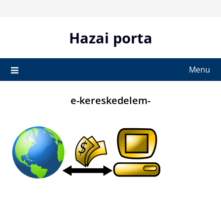
Skip
to
content
Hazai porta
Menu
e-kereskedelem-