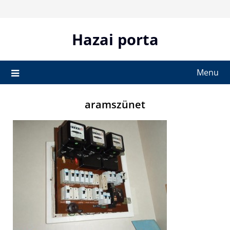
Skip
to
content
Hazai porta
Menu
aramszünet