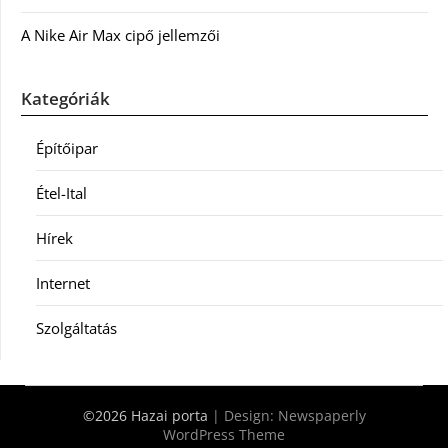
A Nike Air Max cipő jellemzői
Kategóriák
Építőipar
Étel-Ital
Hírek
Internet
Szolgáltatás
©2026 Hazai porta
| Design:
Newspaperly
WordPress Theme