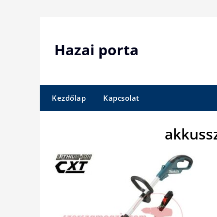
Skip
to
content
Hazai porta
Kezdőlap
Kapcsolat
akkuss