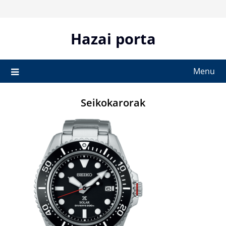
Skip
to
content
Hazai porta
Menu
Seikokarorak