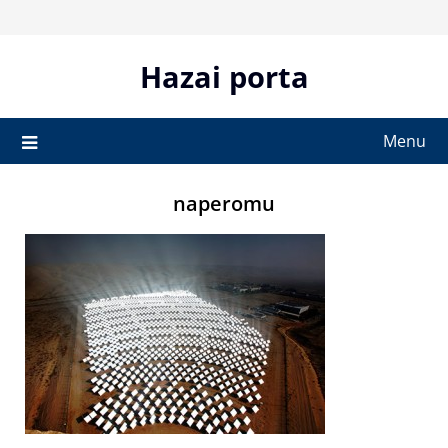
Skip
to
content
Hazai porta
Menu
naperomu