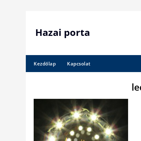
Skip
to
content
Hazai porta
Kezdőlap
Kapcsolat
le