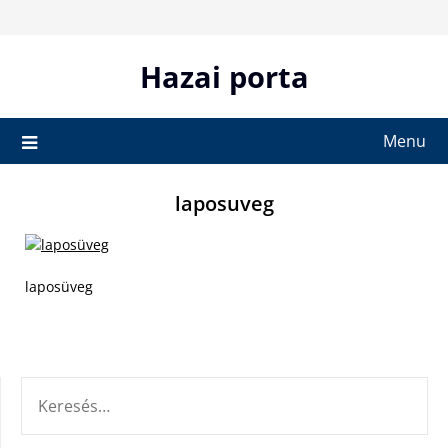
Skip
to
content
Hazai porta
Menu
laposuveg
laposüveg
KERESÉS: