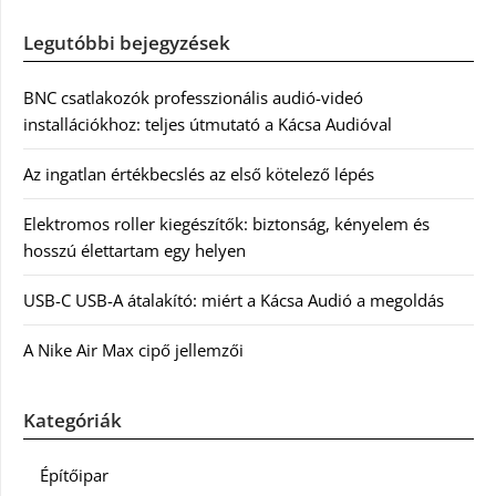
Legutóbbi bejegyzések
BNC csatlakozók professzionális audió-videó
installációkhoz: teljes útmutató a Kácsa Audióval
Az ingatlan értékbecslés az első kötelező lépés
Elektromos roller kiegészítők: biztonság, kényelem és
hosszú élettartam egy helyen
USB-C USB-A átalakító: miért a Kácsa Audió a megoldás
A Nike Air Max cipő jellemzői
Kategóriák
Építőipar