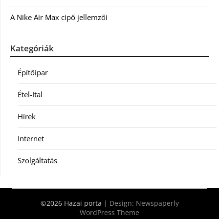
A Nike Air Max cipő jellemzői
Kategóriák
Építőipar
Étel-Ital
Hírek
Internet
Szolgáltatás
©2026 Hazai porta
| Design:
Newspaperly
WordPress Theme