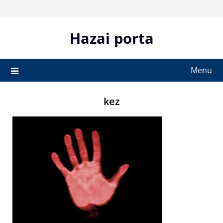
Skip
to
content
Hazai porta
Menu
kez