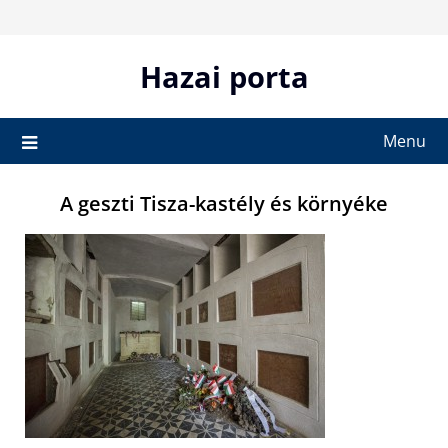
Skip
to
content
Hazai porta
Menu
A geszti Tisza-kastély és környéke