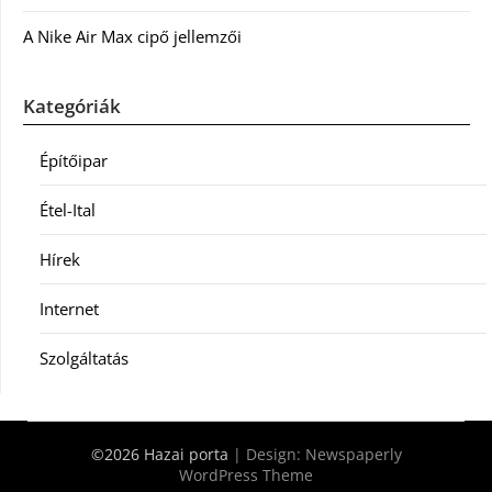
A Nike Air Max cipő jellemzői
Kategóriák
Építőipar
Étel-Ital
Hírek
Internet
Szolgáltatás
©2026 Hazai porta
| Design:
Newspaperly
WordPress Theme