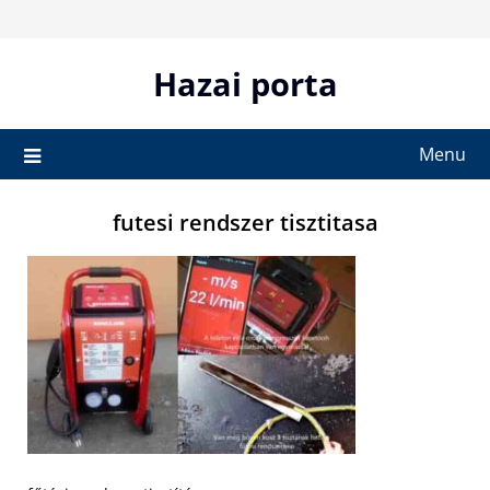
Skip
to
content
Hazai porta
Menu
futesi rendszer tisztitasa