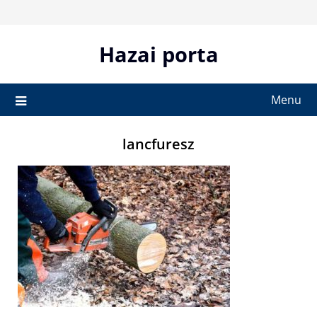
Skip
to
content
Hazai porta
Menu
lancfuresz