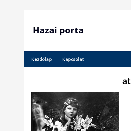
Skip
to
content
Hazai porta
Kezdőlap
Kapcsolat
a