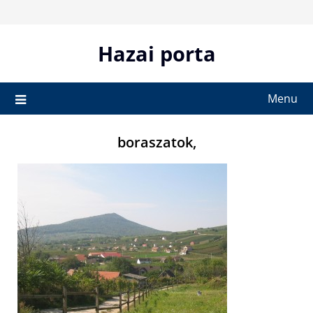
Skip
to
content
Hazai porta
Menu
boraszatok,