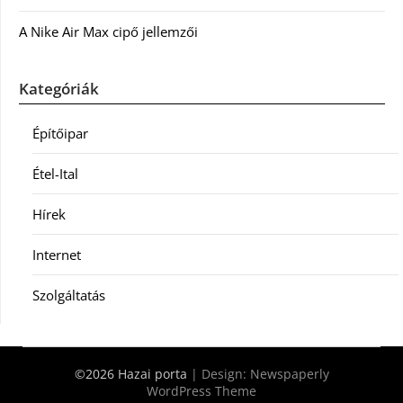
A Nike Air Max cipő jellemzői
Kategóriák
Építőipar
Étel-Ital
Hírek
Internet
Szolgáltatás
©2026 Hazai porta
| Design:
Newspaperly
WordPress Theme