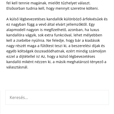
fel kell tennie magának, mielőtt tűzhelyet választ.
Elsősorban tudnia kell, hogy mennyit szeretne költeni.
A külső légbevezetéses kandallók különböző árfekvésűek és
ez nagyban függ a vevő által elvárt jellemzőktől. Egy
alapmodell nagyon is megfizethető, azonban, ha luxus
kandallóra vágyik, sok extra funkcióval, lehet mélyebben
kell a zsebébe nyúlnia. Ne feledje, hogy bár a kiadások
nagy részét maga a fűtőtest teszi ki, a beszerelési díjak és
egyéb költségek összeadódhatnak, ezért mindig számoljon
ezzel a díjtétellel is! Az, hogy a külső légbevezetéses
kandalló miként nézzen ki, a másik meghatározó tényező a
választásnál.
KERESÉS: