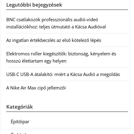
Legutóbbi bejegyzések
BNC csatlakozók professzionális audió-videó
installációkhoz: teljes útmutató a Kácsa Audióval
Az ingatlan értékbecslés az első kötelező lépés
Elektromos roller kiegészítők: biztonság, kényelem és
hosszú élettartam egy helyen
USB-C USB-A átalakító: miért a Kácsa Audió a megoldás
A Nike Air Max cipő jellemzői
Kategóriák
Építőipar