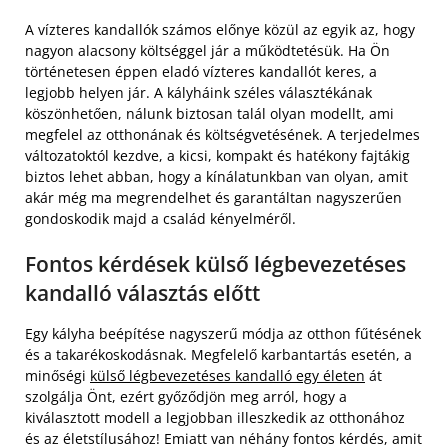
A vízteres kandallók számos előnye közül az egyik az, hogy
nagyon alacsony költséggel jár a működtetésük. Ha Ön
történetesen éppen eladó vízteres kandallót keres, a
legjobb helyen jár. A kályháink széles választékának
köszönhetően, nálunk biztosan talál olyan modellt, ami
megfelel az otthonának és költségvetésének. A terjedelmes
változatoktól kezdve, a kicsi, kompakt és hatékony fajtákig
biztos lehet abban, hogy a kínálatunkban van olyan, amit
akár még ma megrendelhet és garantáltan nagyszerűen
gondoskodik majd a család kényelméről.
Fontos kérdések külső légbevezetéses
kandalló választás előtt
Egy kályha beépítése nagyszerű módja az otthon fűtésének
és a takarékoskodásnak. Megfelelő karbantartás esetén, a
minőségi
külső légbevezetéses kandalló egy életen
át
szolgálja Önt, ezért győződjön meg arról, hogy a
kiválasztott modell a legjobban illeszkedik az otthonához
és az életstílusához! Emiatt van néhány fontos kérdés, amit