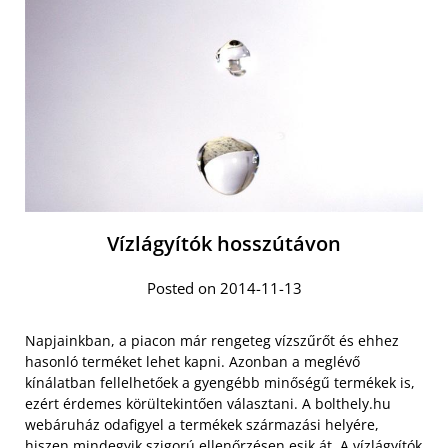
Vízlágyítók hosszútávon
Posted on 2014-11-13
Napjainkban, a piacon már rengeteg vízszűrőt és ehhez
hasonló terméket lehet kapni. Azonban a meglévő
kínálatban fellelhetőek a gyengébb minőségű termékek is,
ezért érdemes körültekintően választani. A bolthely.hu
webáruház odafigyel a termékek származási helyére,
hiszen mindegyik szigorú ellenőrzésen esik át.
A vízlágyítók