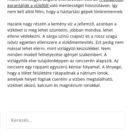
garantálják a vízkőtől
való mentességet hosszútávon, így
nem kell attól félni, hogy a háztartási gépek tönkremennek.
Hazánk nagy részén a kemény víz a jellemző, azonban a
vízkövet is meg lehet szüntetni, jobban mondva, lehet
ellene védekezni. A sárga színű csapvíz és a rossz szagú
ivóvíz egyetlen ellenszere a vízkőmentesítés. Ezt pedig nem
mással lehet elérni, mint vízlágyító készülékkel. Nem
minden modell felhelyezése igényel szakembert. A
vízlágyítók elve tulajdonképpen az ioncserén alapszik. Az
ioncsere egy roppant egyszerű kémiai folyamat. A lényege,
hogy a töltet felületére rátapadnak a nátrium ionok,
amelyek helyet fognak cserélni a vízben megtalálható,
vízkövet okozó, kalcium és magnézium ionokkal.
KERESÉS: