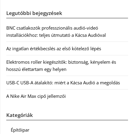
Legutóbbi bejegyzések
BNC csatlakozók professzionális audió-videó
installációkhoz: teljes útmutató a Kácsa Audióval
Az ingatlan értékbecslés az első kötelező lépés
Elektromos roller kiegészítők: biztonság, kényelem és
hosszú élettartam egy helyen
USB-C USB-A átalakító: miért a Kácsa Audió a megoldás
A Nike Air Max cipő jellemzői
Kategóriák
Építőipar