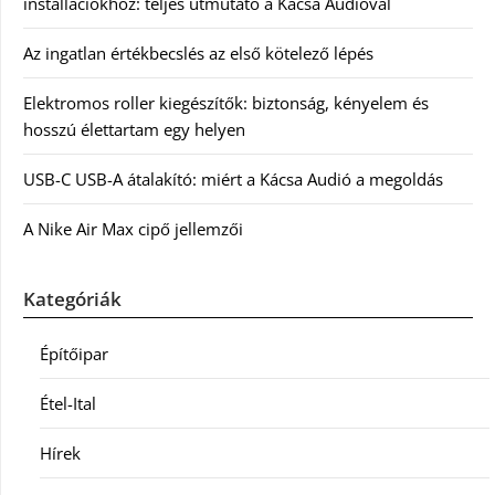
installációkhoz: teljes útmutató a Kácsa Audióval
Az ingatlan értékbecslés az első kötelező lépés
Elektromos roller kiegészítők: biztonság, kényelem és
hosszú élettartam egy helyen
USB-C USB-A átalakító: miért a Kácsa Audió a megoldás
A Nike Air Max cipő jellemzői
Kategóriák
Építőipar
Étel-Ital
Hírek