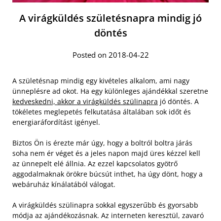
A virágküldés születésnapra mindig jó
döntés
Posted on 2018-04-22
A születésnap mindig egy kivételes alkalom, ami nagy
ünneplésre ad okot. Ha egy különleges ajándékkal szeretne
kedveskedni, akkor a virágküldés szülinapra
jó döntés. A
tökéletes meglepetés felkutatása általában sok időt és
energiaráfordítást igényel.
Biztos Ön is érezte már úgy, hogy a boltról boltra járás
soha nem ér véget és a jeles napon majd üres kézzel kell
az ünnepelt elé állnia. Az ezzel kapcsolatos gyötrő
aggodalmaknak örökre búcsút inthet, ha úgy dönt, hogy a
webáruház kínálatából válogat.
A virágküldés szülinapra sokkal egyszerűbb és gyorsabb
módja az ajándékozásnak. Az interneten keresztül, zavaró