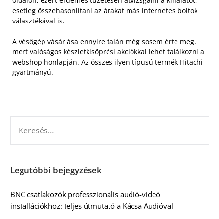
oldalon, ezért érdemes tüzetesen átvizsgálni a kínálatot,
esetleg összehasonlítani az árakat más internetes boltok
választékával is.
A vésőgép vásárlása ennyire talán még sosem érte meg,
mert valóságos készletkisöprési akciókkal lehet találkozni a
webshop honlapján. Az összes ilyen típusú termék Hitachi
gyártmányú.
KERESÉS:
Legutóbbi bejegyzések
BNC csatlakozók professzionális audió-videó
installációkhoz: teljes útmutató a Kácsa Audióval