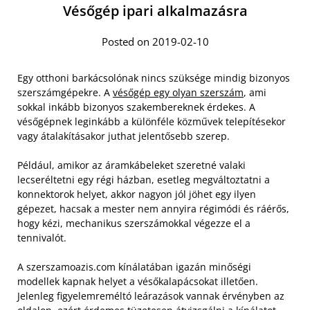
Vésőgép ipari alkalmazásra
Posted on 2019-02-10
Egy otthoni barkácsolónak nincs szüksége mindig bizonyos
szerszámgépekre. A
vésőgép egy olyan szerszám
, ami
sokkal inkább bizonyos szakembereknek érdekes. A
vésőgépnek leginkább a különféle közművek telepítésekor
vagy átalakításakor juthat jelentősebb szerep.
Például, amikor az áramkábeleket szeretné valaki
lecseréltetni egy régi házban, esetleg megváltoztatni a
konnektorok helyet, akkor nagyon jól jöhet egy ilyen
gépezet, hacsak a mester nem annyira régimódi és ráérős,
hogy kézi, mechanikus szerszámokkal végezze el a
tennivalót.
A szerszamoazis.com kínálatában igazán minőségi
modellek kapnak helyet a vésőkalapácsokat illetően.
Jelenleg figyelemreméltó leárazások vannak érvényben az