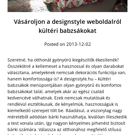
Vásároljon a designstyle weboldalról
kültéri babzsákokat
Posted on 2013-12-02
Szeretné, ha otthonát gyönyörű kiegészítők ékesítenék?
Összekötné a kellemeset a hasznossal és olyan darabokat
választana, amelyeknek nemcsak dekorációs funkciója van,
hanem komfortossága is? A designstyle.hu – kültéri
babzsákok menüpontjában olyan gyönyörű és komfortos
babzsákokat talál, amelyek akár az egész család
kedvencévé válhatnak. Ezek nemcsak mutatósak és
rendkívül esztétikusak, de kényelmük, hasznosságuk is
kiemelkedő szerepet tölt be.
Ráadásul, a viszonylag nagy
méretéből adódóan bárki használhatja, kiválóan illeszkedik
a test vonala után, így nagyon kényelmes pihenést biztosít
bárki számára. Válassza az otthonához megfelelő stílusú