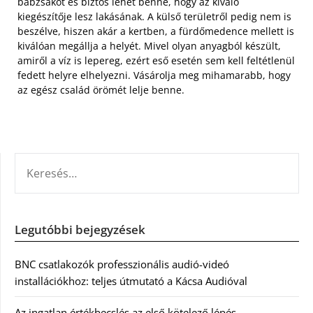
babzsákot és biztos lehet benne, hogy az kiváló
kiegészítője lesz lakásának. A külső területről pedig nem is
beszélve, hiszen akár a kertben, a fürdőmedence mellett is
kiválóan megállja a helyét. Mivel olyan anyagból készült,
amiről a víz is lepereg, ezért eső esetén sem kell feltétlenül
fedett helyre elhelyezni. Vásárolja meg mihamarabb, hogy
az egész család örömét lelje benne.
KERESÉS:
Legutóbbi bejegyzések
BNC csatlakozók professzionális audió-videó
installációkhoz: teljes útmutató a Kácsa Audióval
Az ingatlan értékbecslés az első kötelező lépés