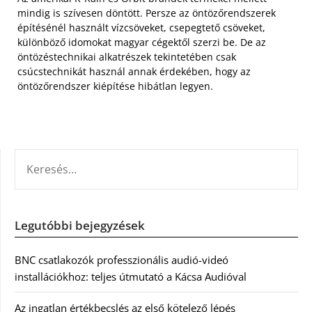
mindig is szívesen döntött. Persze az öntözőrendszerek
építésénél használt vízcsöveket, csepegtető csöveket,
különböző idomokat magyar cégektől szerzi be. De az
öntözéstechnikai alkatrészek tekintetében csak
csúcstechnikát használ annak érdekében, hogy az
öntözőrendszer kiépítése hibátlan legyen.
KERESÉS:
Legutóbbi bejegyzések
BNC csatlakozók professzionális audió-videó
installációkhoz: teljes útmutató a Kácsa Audióval
Az ingatlan értékbecslés az első kötelező lépés