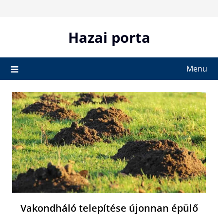
Skip
to
content
Hazai porta
Menu
Vakondháló telepítése újonnan épülő