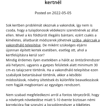
kertnél
Posted on 2022-05-05
Sok kertben problémát okoznak a vakondok, így nem is
csoda, hogy a tulajdonosok védekezni szeretnének az állat
ellen. Mivel a kis földtúrót illegális bántani, ezért csakis a
kíméletes, állatbarát módszerek jöhetnek
szóba, akárcsak a
vakondháló telepítése
. De miként szükséges eljárni
újonnan épített kertek esetében, esetleg ott, ahol a
kertfelújításra kerül sor?
Mindig érdemes ilyen esetekben a hálót az öntözőrendszer
alá helyezni, ugyanis a gyepes felületek alatt minimum 30
cm-es talajcsere történik. Ha a vakondháló telepítése ezen
szabályok betartásával történik, akkor a későbbi
módosítások, növény ültetések és különféle beavatkozások
nem fogják megbontani az egységes rendszert.
Nem szabad megfeledkezni arról a fontos tényezőről, hogy
a növények növekedése miatt 5-10 évente biztosan némi
korrekcióra fog szorulni a locsolórendszer a tökéletes