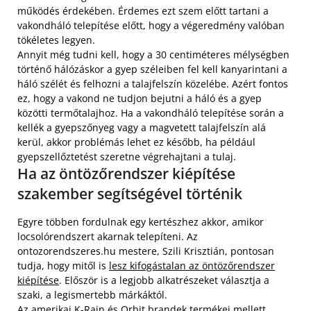
működés érdekében. Érdemes ezt szem előtt tartani a
vakondháló telepítése előtt, hogy a végeredmény valóban
tökéletes legyen.
Annyit még tudni kell, hogy a 30 centiméteres mélységben
történő hálózáskor a gyep széleiben fel kell kanyarintani a
háló szélét és felhozni a talajfelszín közelébe. Azért fontos
ez, hogy a vakond ne tudjon bejutni a háló és a gyep
közötti termőtalajhoz. Ha a vakondháló telepítése során a
kellék a gyepszőnyeg vagy a magvetett talajfelszín alá
kerül, akkor problémás lehet ez később, ha például
gyepszellőztetést szeretne végrehajtani a tulaj.
Ha az öntözőrendszer kiépítése
szakember segítségével történik
Egyre többen fordulnak egy kertészhez akkor, amikor
locsolórendszert akarnak telepíteni. Az
ontozorendszeres.hu mestere, Szili Krisztián, pontosan
tudja, hogy mitől is
lesz kifogástalan az öntözőrendszer
kiépítése
. Először is a legjobb alkatrészeket választja a
szaki, a legismertebb márkáktól.
Az amerikai K-Rain és Orbit brandek termékei mellett