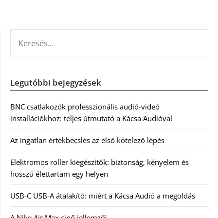
KERESÉS:
Legutóbbi bejegyzések
BNC csatlakozók professzionális audió-videó
installációkhoz: teljes útmutató a Kácsa Audióval
Az ingatlan értékbecslés az első kötelező lépés
Elektromos roller kiegészítők: biztonság, kényelem és
hosszú élettartam egy helyen
USB-C USB-A átalakító: miért a Kácsa Audió a megoldás
A Nike Air Max cipő jellemzői