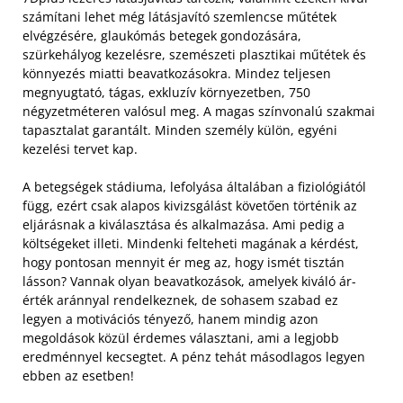
számítani lehet még látásjavító szemlencse műtétek
elvégzésére, glaukómás betegek gondozására,
szürkehályog kezelésre, szemészeti plasztikai műtétek és
könnyezés miatti beavatkozásokra. Mindez teljesen
megnyugtató, tágas, exkluzív környezetben, 750
négyzetméteren valósul meg. A magas színvonalú szakmai
tapasztalat garantált. Minden személy külön, egyéni
kezelési tervet kap.
A betegségek stádiuma, lefolyása általában a fiziológiától
függ, ezért csak alapos kivizsgálást követően történik az
eljárásnak a kiválasztása és alkalmazása. Ami pedig a
költségeket illeti. Mindenki felteheti magának a kérdést,
hogy pontosan mennyit ér meg az, hogy ismét tisztán
lásson? Vannak olyan beavatkozások, amelyek kiváló ár-
érték aránnyal rendelkeznek, de sohasem szabad ez
legyen a motivációs tényező, hanem mindig azon
megoldások közül érdemes választani, ami a legjobb
eredménnyel kecsegtet. A pénz tehát másodlagos legyen
ebben az esetben!