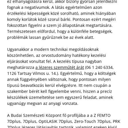
ez elhanyagolásra kerül, akkor bizony gyorsan jelentkezni
fognak a negatívumok. A látás egyértelműen azon
érzékelési képességek közé sorolható, aminek hiányában
komoly korlátok közé szorul bárki. Pontosan ezért megéri
fokozottan figyelni a szem jó állapotának megtartására.
Természetesen előfordul, hogy a különféle betegségek,
problémák lassan gyűrűznek be az évek alatt.
Ugyanakkor a modern technikai megoldásoknak
köszönhetően, az orvostudomány hatékony kezelési
eljárásokat vonultat fel. A kezelés típusa nagyban
meghatározza
a lézeres szemműtét árát
(06 1 240 6334,
1126 Tartsay Vilmos u. 14.). Egyértelmű, hogy a költségek
annak függvényében változnak, hogy pontosan milyen
típusú beavatkozás kerül elvégzésre. Itt nem csupán a
szakember bérét kell figyelembe venni, hiszen a precíz
készülékek üzemeltetése sem egyszerű feladat, aminek
ugyanúgy megvan az anyagi vonzata.
A Budai Szemészeti Központ fő profiljába a a Z FEMTO
7Dplus, 7Dplus, OptiLASIK 7Dplus, Zero-Touch 7Dplus, PRK
7Dplus lézeres látásjavítás tartozik, valamint ezeken kívül