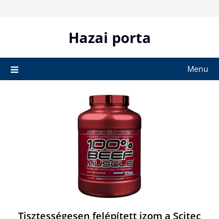
Skip
to
content
Hazai porta
Menu
Tisztességesen felépített izom a Scitec