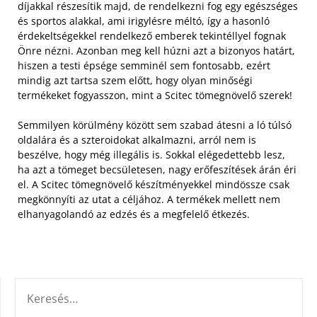
díjakkal részesítik majd, de rendelkezni fog egy egészséges
és sportos alakkal, ami irigylésre méltó, így a hasonló
érdekeltségekkel rendelkező emberek tekintéllyel fognak
Önre nézni. Azonban meg kell húzni azt a bizonyos határt,
hiszen a testi épsége semminél sem fontosabb, ezért
mindig azt tartsa szem előtt, hogy olyan minőségi
termékeket fogyasszon, mint a Scitec tömegnövelő szerek!
Semmilyen körülmény között sem szabad átesni a ló túlsó
oldalára és a szteroidokat alkalmazni, arról nem is
beszélve, hogy még illegális is. Sokkal elégedettebb lesz,
ha azt a tömeget becsületesen, nagy erőfeszítések árán éri
el. A Scitec tömegnövelő készítményekkel mindössze csak
megkönnyíti az utat a céljához. A termékek mellett nem
elhanyagolandó az edzés és a megfelelő étkezés.
KERESÉS: