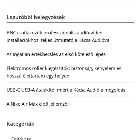
Legutóbbi bejegyzések
BNC csatlakozók professzionális audió-videó
installációkhoz: teljes útmutató a Kácsa Audióval
Az ingatlan értékbecslés az első kötelező lépés
Elektromos roller kiegészítők: biztonság, kényelem és
hosszú élettartam egy helyen
USB-C USB-A átalakító: miért a Kácsa Audió a megoldás
A Nike Air Max cipő jellemzői
Kategóriák
Építőipar