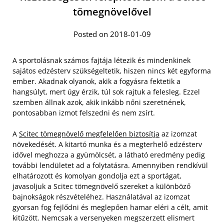
tömegnövelővel
Posted on 2018-01-09
A sportolásnak számos fajtája létezik és mindenkinek
sajátos edzésterv szükségeltetik, hiszen nincs két egyforma
ember. Akadnak olyanok, akik a fogyásra fektetik a
hangsúlyt, mert úgy érzik, túl sok rajtuk a felesleg. Ezzel
szemben állnak azok, akik inkább nőni szeretnének,
pontosabban izmot felszedni és nem zsírt.
A
Scitec tömegnövelő megfelelően biztosítja
az izomzat
növekedését. A kitartó munka és a megterhelő edzésterv
idővel meghozza a gyümölcsét, a látható eredmény pedig
további lendületet ad a folytatásra. Amennyiben rendkívül
elhatározott és komolyan gondolja ezt a sportágat,
javasoljuk a Scitec tömegnövelő szereket a különböző
bajnokságok részvételéhez. Használatával az izomzat
gyorsan fog fejlődni és meglepően hamar eléri a célt, amit
kitűzött.
Nemcsak a versenyeken megszerzett elismert