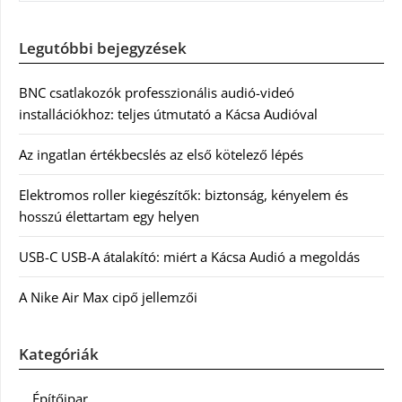
Legutóbbi bejegyzések
BNC csatlakozók professzionális audió-videó
installációkhoz: teljes útmutató a Kácsa Audióval
Az ingatlan értékbecslés az első kötelező lépés
Elektromos roller kiegészítők: biztonság, kényelem és
hosszú élettartam egy helyen
USB-C USB-A átalakító: miért a Kácsa Audió a megoldás
A Nike Air Max cipő jellemzői
Kategóriák
Építőipar