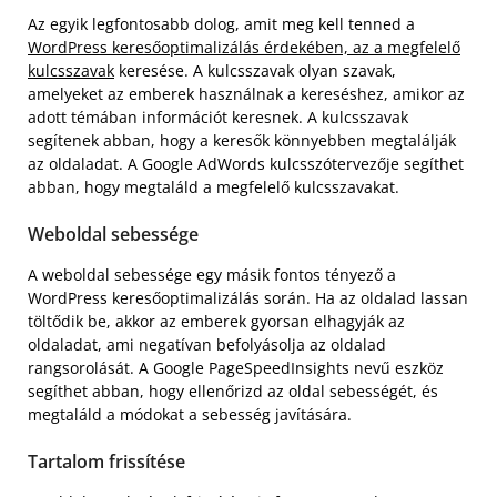
Az egyik legfontosabb dolog, amit meg kell tenned a
WordPress keresőoptimalizálás érdekében, az a megfelelő
kulcsszavak
keresése. A kulcsszavak olyan szavak,
amelyeket az emberek használnak a kereséshez, amikor az
adott témában információt keresnek. A kulcsszavak
segítenek abban, hogy a keresők könnyebben megtalálják
az oldaladat. A Google AdWords kulcsszótervezője segíthet
abban, hogy megtaláld a megfelelő kulcsszavakat.
Weboldal sebessége
A weboldal sebessége egy másik fontos tényező a
WordPress keresőoptimalizálás során. Ha az oldalad lassan
töltődik be, akkor az emberek gyorsan elhagyják az
oldaladat, ami negatívan befolyásolja az oldalad
rangsorolását. A Google PageSpeedInsights nevű eszköz
segíthet abban, hogy ellenőrizd az oldal sebességét, és
megtaláld a módokat a sebesség javítására.
Tartalom frissítése