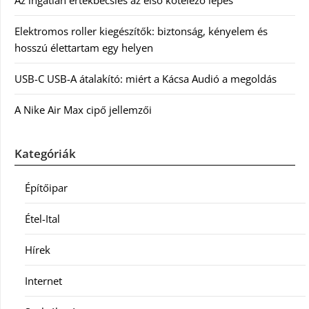
Az ingatlan értékbecslés az első kötelező lépés
Elektromos roller kiegészítők: biztonság, kényelem és
hosszú élettartam egy helyen
USB-C USB-A átalakító: miért a Kácsa Audió a megoldás
A Nike Air Max cipő jellemzői
Kategóriák
Építőipar
Étel-Ital
Hírek
Internet