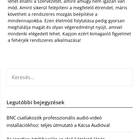
lehet ellátni a szervezetet, amire amúgy nem igazán van
mód. Amint sikerül felépíteni a megfelelő étrendet, máris
követheti a rendszeres mozgás beépítése a
mindennapokba. Ezen életmód folytatása pedig gyorsan
meghálálja magát és olyan végeredményt nyújt, amivel
mindenki elégedett lehet. Kapjon ezért kimagasló figyelmet
a fehérjék rendszeres alkalmazása!
KERESÉS:
Legutóbbi bejegyzések
BNC csatlakozók professzionális audió-videó
installációkhoz: teljes útmutató a Kácsa Audióval