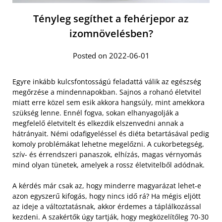
Tényleg segíthet a fehérjepor az
izomnövelésben?
Posted on 2022-06-01
Egyre inkább kulcsfontosságú feladattá válik az egészség
megőrzése a mindennapokban. Sajnos a rohanó életvitel
miatt erre közel sem esik akkora hangsúly, mint amekkora
szükség lenne. Ennél fogva, sokan elhanyagolják a
megfelelő életvitelt és elkezdik elszenvedni annak a
hátrányait. Némi odafigyeléssel és diéta betartásával pedig
komoly problémákat lehetne megelőzni. A cukorbetegség,
szív- és érrendszeri panaszok, elhízás, magas vérnyomás
mind olyan tünetek, amelyek a rossz életvitelből adódnak.
A kérdés már csak az, hogy minderre magyarázat lehet-e
azon egyszerű kifogás, hogy nincs idő rá? Ha mégis eljött
az ideje a változtatásnak, akkor érdemes a táplálkozással
kezdeni. A szakértők úgy tartják, hogy megközelítőleg 70-30