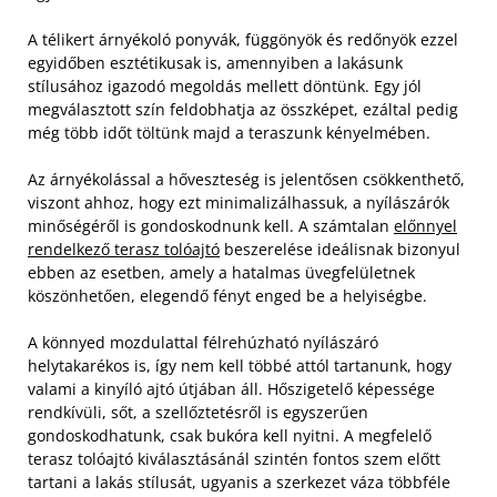
A télikert árnyékoló ponyvák, függönyök és redőnyök ezzel
egyidőben esztétikusak is, amennyiben a lakásunk
stílusához igazodó megoldás mellett döntünk. Egy jól
megválasztott szín feldobhatja az összképet, ezáltal pedig
még több időt töltünk majd a teraszunk kényelmében.
Az árnyékolással a hőveszteség is jelentősen csökkenthető,
viszont ahhoz, hogy ezt minimalizálhassuk, a nyílászárók
minőségéről is gondoskodnunk kell. A számtalan
előnnyel
rendelkező terasz tolóajtó
beszerelése ideálisnak bizonyul
ebben az esetben, amely a hatalmas üvegfelületnek
köszönhetően, elegendő fényt enged be a helyiségbe.
A könnyed mozdulattal félrehúzható nyílászáró
helytakarékos is, így nem kell többé attól tartanunk, hogy
valami a kinyíló ajtó útjában áll. Hőszigetelő képessége
rendkívüli, sőt, a szellőztetésről is egyszerűen
gondoskodhatunk, csak bukóra kell nyitni. A megfelelő
terasz tolóajtó kiválasztásánál szintén fontos szem előtt
tartani a lakás stílusát, ugyanis a szerkezet váza többféle