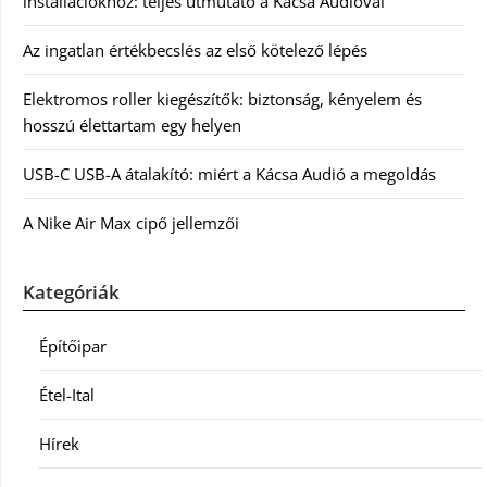
installációkhoz: teljes útmutató a Kácsa Audióval
Az ingatlan értékbecslés az első kötelező lépés
Elektromos roller kiegészítők: biztonság, kényelem és
hosszú élettartam egy helyen
USB-C USB-A átalakító: miért a Kácsa Audió a megoldás
A Nike Air Max cipő jellemzői
Kategóriák
Építőipar
Étel-Ital
Hírek