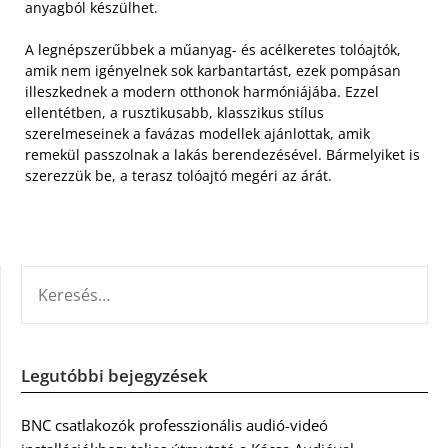
anyagból készülhet.
A legnépszerűbbek a műanyag- és acélkeretes tolóajtók,
amik nem igényelnek sok karbantartást, ezek pompásan
illeszkednek a modern otthonok harmóniájába. Ezzel
ellentétben, a rusztikusabb, klasszikus stílus
szerelmeseinek a favázas modellek ajánlottak, amik
remekül passzolnak a lakás berendezésével. Bármelyiket is
szerezzük be, a terasz tolóajtó megéri az árát.
KERESÉS:
Legutóbbi bejegyzések
BNC csatlakozók professzionális audió-videó