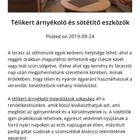
Télikert árnyékoló és sötétítő eszközök
Posted on 2019-09-24
A terasz az otthonunk egyik kedvenc helyisége lehet, ahol a
reggeli órákban magunkhoz térhetünk egy csésze kávét
vagy teát szürcsölgetve, illetve ahol egy kemény és fárasztó
nap után megpihenhetünk szeretteink körében. Annak
érdekében, hogy télen és nyáron egyaránt használhassuk a
verandát, bevethetünk néhány módosítást.
A
télikert árnyékoló megoldások sokasága
áll a
rendelkezésünkre, amik közül kiválaszthatjuk azt, ami
megfelel az igényeinknek és a körülényeknek is. A sötétítők
igen praktikusak lehetnek, egyrészt védelmet nyújtanak a
forró nyári napokon az erős napsugarak ellen, másrészt
pedig gátat szabnak a szomszédok kíváncsi tekintetének
egyaránt.