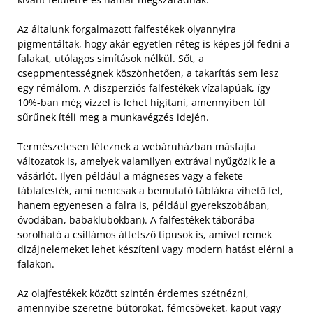
Az általunk forgalmazott falfestékek olyannyira
pigmentáltak, hogy akár egyetlen réteg is képes jól fedni a
falakat, utólagos simítások nélkül. Sőt, a
cseppmentességnek köszönhetően, a takarítás sem lesz
egy rémálom. A diszperziós falfestékek vízalapúak, így
10%-ban még vízzel is lehet hígítani, amennyiben túl
sűrűnek ítéli meg a munkavégzés idején.
Természetesen léteznek a webáruházban másfajta
változatok is, amelyek valamilyen extrával nyűgözik le a
vásárlót. Ilyen például a mágneses vagy a fekete
táblafesték, ami nemcsak a bemutató táblákra vihető fel,
hanem egyenesen a falra is, például gyerekszobában,
óvodában, babaklubokban). A falfestékek táborába
sorolható a csillámos áttetsző típusok is, amivel remek
dizájnelemeket lehet készíteni vagy modern hatást elérni a
falakon.
Az olajfestékek között szintén érdemes szétnézni,
amennyibe szeretne bútorokat, fémcsöveket, kaput vagy