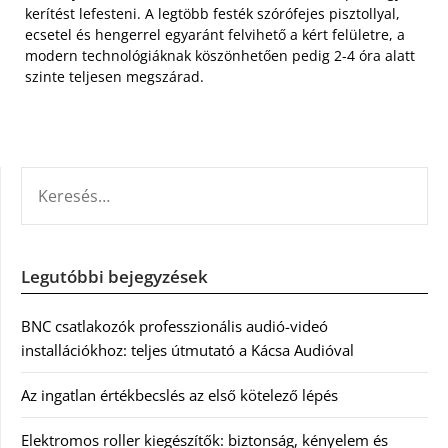
kerítést lefesteni. A legtöbb festék szórófejes pisztollyal,
ecsetel és hengerrel egyaránt felvihető a kért felületre, a
modern technológiáknak köszönhetően pedig 2-4 óra alatt
szinte teljesen megszárad.
KERESÉS:
Legutóbbi bejegyzések
BNC csatlakozók professzionális audió-videó
installációkhoz: teljes útmutató a Kácsa Audióval
Az ingatlan értékbecslés az első kötelező lépés
Elektromos roller kiegészítők: biztonság, kényelem és