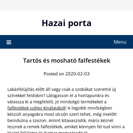
Skip
to
content
Hazai porta
Menu
Tartós és mosható falfestékek
Posted on 2020-02-03
Lakásfelújítás előtt áll vagy csak a szobákat szeretné új
színekkel feldobni? Látogasson el a honlapunkra és
válassza ki a megfelelő, jó minőségű termékeket a
falfestékek széles kínálatából
! A legjobb minőségben
készült anyagokra most olcsón szert tehet, még mielőtt
beindulna a szezon. Amint kitavaszodik, máris kéznél
lesznek a remek falfestékek, amiket könnyen fel tud vinni a
kívánt felületre és hamar megszáradnak.