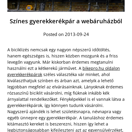
Színes gyerekkerékpár a webáruházból
Posted on 2013-09-24
A biciklizés nemcsak egy nagyon népszerű időtöltés,
hanem egészséges is, hiszen közben mozgunk és a friss
levegőn vagyunk. Már kiskorban érdemes megtanulni
használni ezt a kétkerekű járművet. A
bikepro.hu oldalon
gyerekkerékpárok
széles választéka vár minket, ahol
kiválaszthatjuk színben és árban azt, amelyik a lehető
legjobban megfelel az elvárásainknak. Lányoknak érdemes
rózsaszínű biciklit vásárolni, míg fiúknak inkább kék
árnyalattal rendelkezőket.
Fényképekkel is el vannak látva a
gyerekkerékpárok, így könnyen tudunk vásárolni.
Nagyszerű ajándék is lehet születésnapra, névnapra vagy
egyéb ünnepre egy gyerekkerékpár. A tanuláshoz érdemes
kitámasztó kereket is beszerezni, hiszen így lehet a
legbiztonságosabban kifejleszteni azt az egyensúlyérzéket,