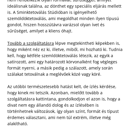
ideálisnak találna, az dönthet egy speciális eljárás mellett
is. A Sminktetoválás Stúdióban is igényelhető
szemöldöktetoválás, ami megoldhat minden ilyen típusú
gondot, hiszen hosszútávra varázsol olyan ívet és
sűrűséget, amilyet a kliens óhajt.
Tovább a szolgáltatásra
lépve megtekintheti képekben is,
hogy miként néz ez ki, illetve, miből, mi hozható ki. Tudnia
kell, hogy kétféle szemldöktetoválás létezik, az egyik a
satírozott, ami egy határozott körvonalként fog végleges
formát nyerni, a másik pedig a szálazott, amely során
szálakat tetoválnak a meglévőek közé vagy köré.
Az utóbbi természetesebb hatást kelt, de ízlés kérdése,
hogy kinek mi tetszik. Azonban, mielőtt tovább a
szolgáltatásra kattintana, gondolkodjon el azon is, hogy a
divat nem egy állandó dolog és az ízlésében is
történhetnek változások, így olyan színt, formát és típust
érdemes választani, ami nem túl extrém, illetve még
alakítható.