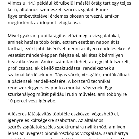
Vilmos u. 14.) például körülbelül másfél óráig tart egy teljes
körű, általános szemészeti szűrővizsgálat. Ennek
figyelembevételével érdemes okosan tervezni, amikor
megtörténik az időpont lefoglalása.
Mivel gyakran pupillatágítás előzi meg a vizsgálatokat,
aminek hatása több órán, extrém esetben napon át is
tarthat, ezért jobb kísérővel menni az ilyen rendelésekre. A
vezetést mindenképpen felejtse el, aki átesik bármilyen
beavatkozáson. Amire számítani lehet, az egy jól felszerelt,
profi csapat, akik kellő szaktudással rendelkeznek a
szakmai kérdésekben. Tágas várók, vizsgálók, műtők állnak
a páciensek rendelkezésére. A korszerű technikai
rendszerek gyors és pontos munkát végeznek. Egy
szürkehályog műtét például rutin művelet, ami többnyire
10 percet vesz igénybe.
A lézeres látásjavítás többféle eszközzel végezhető el,
igényre és költségekre szabottan. Az általános
szűrővizsgálatok széles spektrumára nyílik mód, amilyen
lehet az üvegtest biomikroszkópos vizsgálata, szaruhártya-