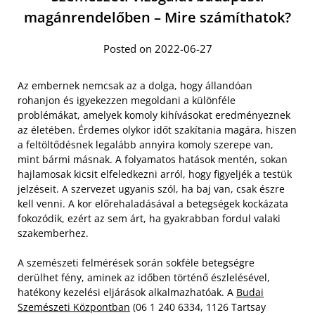
magánrendelőben – Mire számíthatok?
Posted on 2022-06-27
Az embernek nemcsak az a dolga, hogy állandóan
rohanjon és igyekezzen megoldani a különféle
problémákat, amelyek komoly kihívásokat eredményeznek
az életében. Érdemes olykor időt szakítania magára, hiszen
a feltöltődésnek legalább annyira komoly szerepe van,
mint bármi másnak. A folyamatos hatások mentén, sokan
hajlamosak kicsit elfeledkezni arról, hogy figyeljék a testük
jelzéseit. A szervezet ugyanis szól, ha baj van, csak észre
kell venni. A kor előrehaladásával a betegségek kockázata
fokozódik, ezért az sem árt, ha gyakrabban fordul valaki
szakemberhez.
A szemészeti felmérések során sokféle betegségre
derülhet fény, aminek az időben történő észlelésével,
hatékony kezelési eljárások alkalmazhatóak. A
Budai
Szemészeti Központban
(06 1 240 6334, 1126 Tartsay