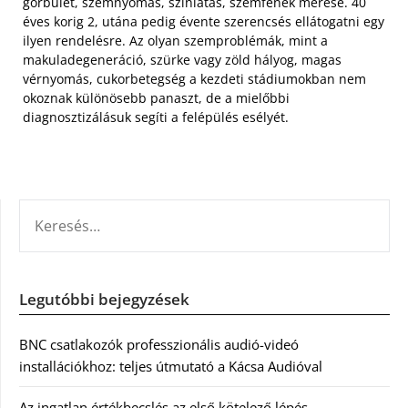
görbület, szemnyomás, színlátás, szemfenék mérése. 40
éves korig 2, utána pedig évente szerencsés ellátogatni egy
ilyen rendelésre. Az olyan szemproblémák, mint a
makuladegeneráció, szürke vagy zöld hályog, magas
vérnyomás, cukorbetegség a kezdeti stádiumokban nem
okoznak különösebb panaszt, de a mielőbbi
diagnosztizálásuk segíti a felépülés esélyét.
KERESÉS:
Legutóbbi bejegyzések
BNC csatlakozók professzionális audió-videó
installációkhoz: teljes útmutató a Kácsa Audióval
Az ingatlan értékbecslés az első kötelező lépés