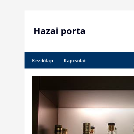
Skip
to
content
Hazai porta
Kezdőlap
Kapcsolat