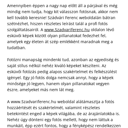
Amennyiben éppen a nagy nap előtt áll a párjával és még
mindig nem tudja, hogy kit válasszon fotósnak, akkor nem
kell tovább keresnie! Szádvári Ferenc weboldalán bátran
szétnézhet, hiszen részletes leírást talál a profi fotós
szolgáltatásairól. A
www.Szadvariferenc.hu
oldalon lévő
esküvői képek között olyan pillanatokat fedezhet fel,
amelyek egy életen át szép emlékként maradnak meg a
tudatban.
Fotózni manapság mindenki tud, azonban az egyediség és
saját stílus nélkül nehéz kiváló képeket készíteni. Az
esküvői fotózás pedig alapos szakértelmet és felkészülést
igényel. Egy jó fotós dolga nemcsak annyi, hogy a képek
minősége jó legyen, hanem olyan pillanatokat vegyen
észre, amelyeket más nem lát meg.
A www.Szadvariferenc.hu weboldal alátámasztja a fotós
hozzáértését és szakértelmét, valamint részletes
betekintést enged a képek világába, de az árajánlatokba is.
Nehéz úgy dönteni egy fotós mellett, hogy nem láttuk a
munkáit, épp ezért fontos, hogy a fényképész rendelkezzen