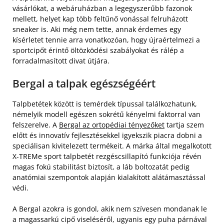
vásárlókat, a webáruházban a legegyszerűbb fazonok
mellett, helyet kap több feltűnő vonással felruházott
sneaker is. Aki még nem tette, annak érdemes egy
kísérletet tennie arra vonatkozóan, hogy újraértelmezi a
sportcipőt érintő öltözködési szabályokat és rálép a
forradalmasított divat útjára.
Bergal a talpak egészségéért
Talpbetétek között is temérdek típussal találkozhatunk,
némelyik modell egészen sokrétű kényelmi faktorral van
felszerelve. A
Bergal az ortopédiai tényezőket
tartja szem
előtt és innovatív fejlesztésekkel igyekszik piacra dobni a
speciálisan kivitelezett termékeit. A márka által megalkotott
X-TREMe sport talpbetét rezgéscsillapító funkciója révén
magas fokú stabilitást biztosít, a láb boltozatát pedig
anatómiai szempontok alapján kialakított alátámasztással
védi.
A Bergal azokra is gondol, akik nem szívesen mondanak le
a magassarkú cipő viseléséről, ugyanis egy puha párnával