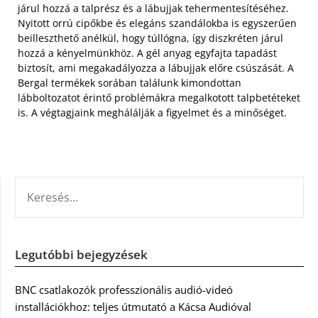
járul hozzá a talprész és a lábujjak tehermentesítéséhez.
Nyitott orrú cipőkbe és elegáns szandálokba is egyszerűen
beilleszthető anélkül, hogy túllógna, így diszkréten járul
hozzá a kényelmünkhöz. A gél anyag egyfajta tapadást
biztosít, ami megakadályozza a lábujjak előre csúszását. A
Bergal termékek sorában találunk kimondottan
lábboltozatot érintő problémákra megalkotott talpbetéteket
is. A végtagjaink meghálálják a figyelmet és a minőséget.
KERESÉS:
Legutóbbi bejegyzések
BNC csatlakozók professzionális audió-videó
installációkhoz: teljes útmutató a Kácsa Audióval