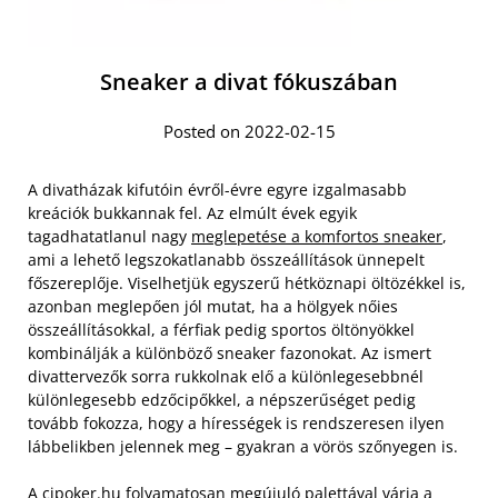
Sneaker a divat fókuszában
Posted on 2022-02-15
A divatházak kifutóin évről-évre egyre izgalmasabb
kreációk bukkannak fel. Az elmúlt évek egyik
tagadhatatlanul nagy
meglepetése a komfortos sneaker
,
ami a lehető legszokatlanabb összeállítások ünnepelt
főszereplője. Viselhetjük egyszerű hétköznapi öltözékkel is,
azonban meglepően jól mutat, ha a hölgyek nőies
összeállításokkal, a férfiak pedig sportos öltönyökkel
kombinálják a különböző sneaker fazonokat. Az ismert
divattervezők sorra rukkolnak elő a különlegesebbnél
különlegesebb edzőcipőkkel, a népszerűséget pedig
tovább fokozza, hogy a hírességek is rendszeresen ilyen
lábbelikben jelennek meg – gyakran a vörös szőnyegen is.
A cipoker.hu folyamatosan megújuló palettával várja a