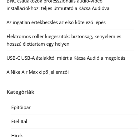
BNC csatlakozók professzionális audió-videó
installációkhoz: teljes útmutató a Kácsa Audióval
Az ingatlan értékbecslés az első kötelező lépés
Elektromos roller kiegészítők: biztonság, kényelem és
hosszú élettartam egy helyen
USB-C USB-A átalakító: miért a Kácsa Audió a megoldás
A Nike Air Max cipő jellemzői
Kategóriák
Építőipar
Étel-Ital
Hírek