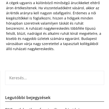
A cégek ugyanis a különböző minőségű árucikkeket eltérő
áron értékesítenek. Ha viszonteladóként vásárol, akkor az
ár/érték arányra kell nagyon odafigyelni. Érdemes a női
kiegészítőkkel is foglalkozni, hiszen a hölgyek minden
hónapban szeretnek valamilyen táskát és ruhát
beszerezni. A ruházati nagykereskedés többféle típusú
felsőt, blúzt, nadrágot és alkalmi ruhát kínál megvételre, a
kisebb és nagyobb üzletek számára egyaránt. Budapest
városában várja nagy szeretettel a tapasztalt kollégákból
álló ruházati nagykereskedés.
KERESÉS:
Legutóbbi bejegyzések