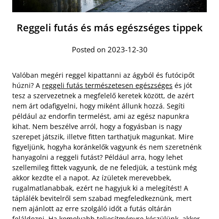
Reggeli futás és más egészséges tippek
Posted on 2023-12-30
Valóban megéri reggel kipattanni az ágyból és futócipőt
húzni? A
reggeli futás természetesen egészséges
és jót
tesz a szervezetnek a megfelelő keretek között, de azért
nem árt odafigyelni, hogy miként állunk hozzá. Segíti
például az endorfin termelést, ami az egész napunkra
kihat. Nem beszélve arról, hogy a fogyásban is nagy
szerepet játszik, illetve fitten tarthatjuk magunkat. Mire
figyeljünk, hogyha koránkelők vagyunk és nem szeretnénk
hanyagolni a reggeli futást? Például arra, hogy lehet
szellemileg fittek vagyunk, de ne feledjük, a testünk még
akkor kezdte el a napot. Az ízületek merevebbek,
rugalmatlanabbak, ezért ne hagyjuk ki a melegítést! A
táplálék bevitelről sem szabad megfeledkeznünk, mert
nem ajánlott az erre szolgáló időt a futás oltárán
feláldozni. Ha komolyabb teljesítményre készülünk, akkor