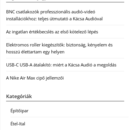
BNC csatlakozók professzionális audió-videó
installációkhoz: teljes útmutató a Kácsa Audióval
Az ingatlan értékbecslés az első kötelező lépés
Elektromos roller kiegészítők: biztonság, kényelem és
hosszú élettartam egy helyen
USB-C USB-A átalakító: miért a Kácsa Audió a megoldás
A Nike Air Max cipő jellemzői
Kategóriák
Építőipar
Étel-Ital