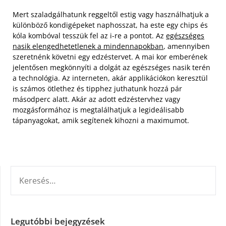
Mert szaladgálhatunk reggeltől estig vagy használhatjuk a
különböző kondigépeket naphosszat, ha este egy chips és
kóla kombóval tesszük fel az i-re a pontot. Az
egészséges
nasik elengedhetetlenek a mindennapokban
, amennyiben
szeretnénk követni egy edzéstervet. A mai kor emberének
jelentősen megkönnyíti a dolgát az egészséges nasik terén
a technológia. Az interneten, akár applikációkon keresztül
is számos ötlethez és tipphez juthatunk hozzá pár
másodperc alatt. Akár az adott edzéstervhez vagy
mozgásformához is megtalálhatjuk a legideálisabb
tápanyagokat, amik segítenek kihozni a maximumot.
KERESÉS:
Legutóbbi bejegyzések