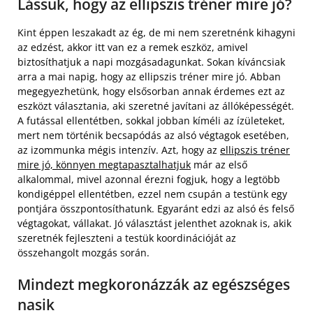
Lássuk, hogy az ellipszis tréner mire jó?
Kint éppen leszakadt az ég, de mi nem szeretnénk kihagyni
az edzést, akkor itt van ez a remek eszköz, amivel
biztosíthatjuk a napi mozgásadagunkat. Sokan kíváncsiak
arra a mai napig, hogy az ellipszis tréner mire jó. Abban
megegyezhetünk, hogy elsősorban annak érdemes ezt az
eszközt választania, aki szeretné javítani az állóképességét.
A futással ellentétben, sokkal jobban kíméli az ízületeket,
mert nem történik becsapódás az alsó végtagok esetében,
az izommunka mégis intenzív. Azt, hogy az
ellipszis tréner
mire jó, könnyen megtapasztalhatjuk
már az első
alkalommal, mivel azonnal érezni fogjuk, hogy a legtöbb
kondigéppel ellentétben, ezzel nem csupán a testünk egy
pontjára összpontosíthatunk. Egyaránt edzi az alsó és felső
végtagokat, vállakat. Jó választást jelenthet azoknak is, akik
szeretnék fejleszteni a testük koordinációját az
összehangolt mozgás során.
Mindezt megkoronázzák az egészséges
nasik