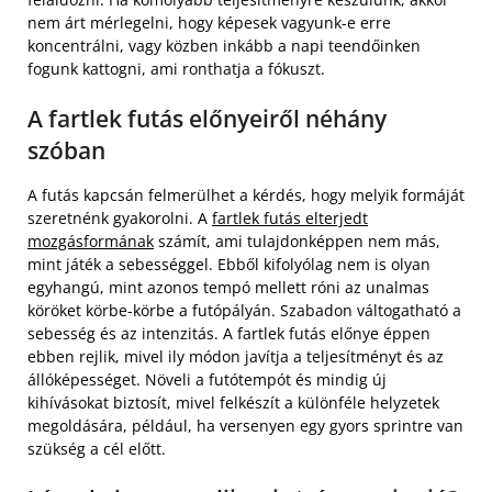
nem árt mérlegelni, hogy képesek vagyunk-e erre
koncentrálni, vagy közben inkább a napi teendőinken
fogunk kattogni, ami ronthatja a fókuszt.
A fartlek futás előnyeiről néhány
szóban
A futás kapcsán felmerülhet a kérdés, hogy melyik formáját
szeretnénk gyakorolni. A
fartlek futás elterjedt
mozgásformának
számít, ami tulajdonképpen nem más,
mint játék a sebességgel. Ebből kifolyólag nem is olyan
egyhangú, mint azonos tempó mellett róni az unalmas
köröket körbe-körbe a futópályán. Szabadon váltogatható a
sebesség és az intenzitás. A fartlek futás előnye éppen
ebben rejlik, mivel ily módon javítja a teljesítményt és az
állóképességet. Növeli a futótempót és mindig új
kihívásokat biztosít, mivel felkészít a különféle helyzetek
megoldására, például, ha versenyen egy gyors sprintre van
szükség a cél előtt.