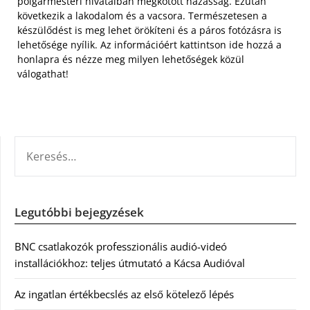
polgármesteri hivatalban megkötött házasság. Ezután
következik a lakodalom és a vacsora. Természetesen a
készülődést is meg lehet örökíteni és a páros fotózásra is
lehetősége nyílik. Az információért kattintson ide hozzá a
honlapra és nézze meg milyen lehetőségek közül
válogathat!
KERESÉS:
Legutóbbi bejegyzések
BNC csatlakozók professzionális audió-videó
installációkhoz: teljes útmutató a Kácsa Audióval
Az ingatlan értékbecslés az első kötelező lépés