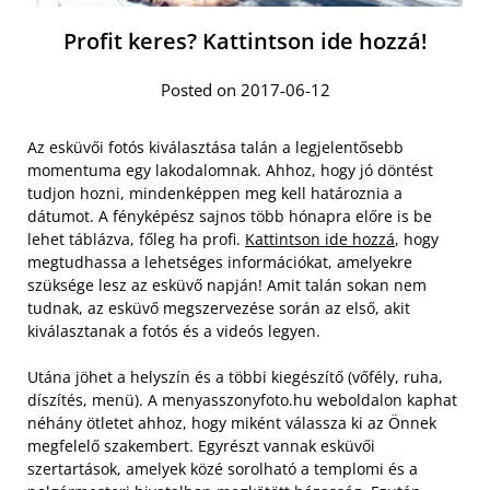
Profit keres? Kattintson ide hozzá!
Posted on 2017-06-12
Az esküvői fotós kiválasztása talán a legjelentősebb
momentuma egy lakodalomnak. Ahhoz, hogy jó döntést
tudjon hozni, mindenképpen meg kell határoznia a
dátumot. A fényképész sajnos több hónapra előre is be
lehet táblázva, főleg ha profi.
Kattintson ide hozzá
, hogy
megtudhassa a lehetséges információkat, amelyekre
szüksége lesz az esküvő napján! Amit talán sokan nem
tudnak, az esküvő megszervezése során az első, akit
kiválasztanak a fotós és a videós legyen.
Utána jöhet a helyszín és a többi kiegészítő (vőfély, ruha,
díszítés, menü). A menyasszonyfoto.hu weboldalon kaphat
néhány ötletet ahhoz, hogy miként válassza ki az Önnek
megfelelő szakembert. Egyrészt vannak esküvői
szertartások, amelyek közé sorolható a templomi és a