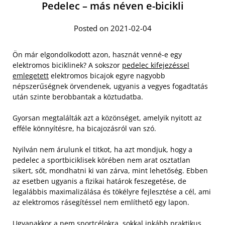
Pedelec – más néven e-bicikli
Posted on 2021-02-04
Ön már elgondolkodott azon, hasznát venné-e egy
elektromos biciklinek? A sokszor
pedelec kifejezéssel
emlegetett
elektromos bicajok egyre nagyobb
népszerűségnek örvendenek, ugyanis a vegyes fogadtatás
után szinte berobbantak a köztudatba.
Gyorsan megtalálták azt a közönséget, amelyik nyitott az
efféle könnyítésre, ha bicajozásról van szó.
Nyilván nem árulunk el titkot, ha azt mondjuk, hogy a
pedelec a sportbiciklisek körében nem arat osztatlan
sikert, sőt, mondhatni ki van zárva, mint lehetőség. Ebben
az esetben ugyanis a fizikai határok feszegetése, de
legalábbis maximalizálása és tökélyre fejlesztése a cél, ami
az elektromos rásegítéssel nem említhető egy lapon.
Ugyanakkor a nem sportcélokra, sokkal inkább praktikus