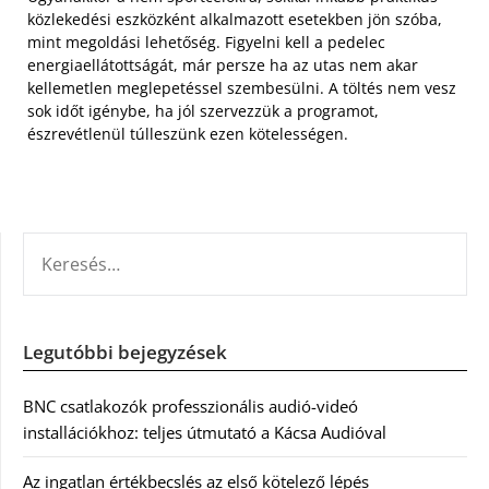
közlekedési eszközként alkalmazott esetekben jön szóba,
mint megoldási lehetőség. Figyelni kell a pedelec
energiaellátottságát, már persze ha az utas nem akar
kellemetlen meglepetéssel szembesülni. A töltés nem vesz
sok időt igénybe, ha jól szervezzük a programot,
észrevétlenül túlleszünk ezen kötelességen.
KERESÉS:
Legutóbbi bejegyzések
BNC csatlakozók professzionális audió-videó
installációkhoz: teljes útmutató a Kácsa Audióval
Az ingatlan értékbecslés az első kötelező lépés