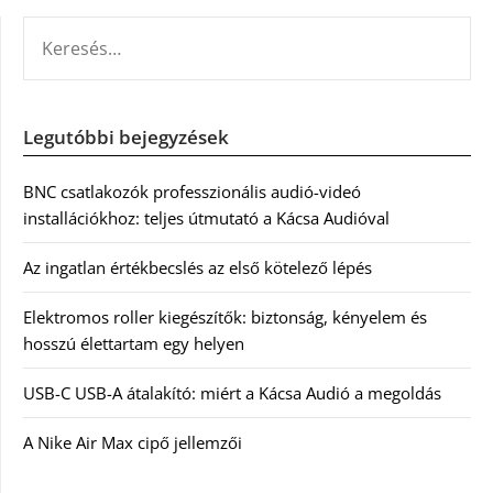
KERESÉS:
Legutóbbi bejegyzések
BNC csatlakozók professzionális audió-videó
installációkhoz: teljes útmutató a Kácsa Audióval
Az ingatlan értékbecslés az első kötelező lépés
Elektromos roller kiegészítők: biztonság, kényelem és
hosszú élettartam egy helyen
USB-C USB-A átalakító: miért a Kácsa Audió a megoldás
A Nike Air Max cipő jellemzői