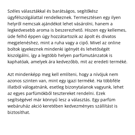
Széles választákkal és barátságos, segítőkész
ügyfélszolgálattal rendelkeznek. Termesztésen egy ilyen
helyről nemcsak ajándékot lehet vásárolni, hanem a
legkedvesebb aroma is beszerezhető. Hiszen egy kellemes,
üde felhő éppen úgy hozzátartozik az ápolt és divatos
megjelenéshez, mint a ruha vagy a cipő.
Mivel az online
boltok igyekeznek mindenki igényét és lehetőségét
kiszolgálni, így a legtöbb helyen parfümutánzatok is
kaphatóak, amelyek ára kedvezőbb, mit az eredeti terméké.
Azt mindenképp meg kell említeni, hogy a nívójuk nem
azonos szinten van, mint egy igazi terméké. Ha többféle
illatból válogatnánk, esetleg bizonytalanok vagyunk, lehet
az egyes parfümökből tesztereket rendelni. Ezek
segítségével már könnyű lesz a választás. Egy parfüm
webáruház akció keretében kedvezményes szállítást is
biztosíthat.