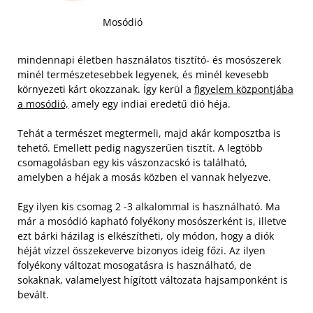
Mosódió
mindennapi életben használatos tisztító- és mosószerek
minél természetesebbek legyenek, és minél kevesebb
környezeti kárt okozzanak. Így kerül a
figyelem központjába
a mosódió,
amely egy indiai eredetű dió héja.
Tehát a természet megtermeli, majd akár komposztba is
tehető. Emellett pedig nagyszerűen tisztít. A legtöbb
csomagolásban egy kis vászonzacskó is található,
amelyben a héjak a mosás közben el vannak helyezve.
Egy ilyen kis csomag 2 -3 alkalommal is használható. Ma
már a mosódió kapható folyékony mosószerként is, illetve
ezt bárki házilag is elkészítheti, oly módon, hogy a diók
héját vízzel összekeverve bizonyos ideig főzi. Az ilyen
folyékony változat mosogatásra is használható, de
sokaknak, valamelyest hígított változata hajsamponként is
bevált.