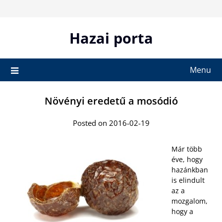
Skip
to
content
Hazai porta
Menu
Növényi eredetű a mosódió
Posted on 2016-02-19
Már több
éve, hogy
hazánkban
is elindult
az a
mozgalom,
hogy a