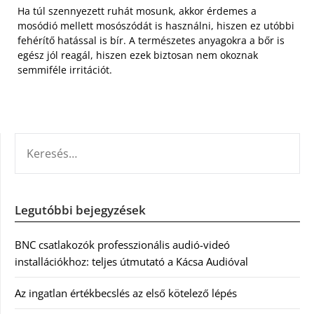
Ha túl szennyezett ruhát mosunk, akkor érdemes a
mosódió mellett mosószódát is használni, hiszen ez utóbbi
fehérítő hatással is bír. A természetes anyagokra a bőr is
egész jól reagál, hiszen ezek biztosan nem okoznak
semmiféle irritációt.
KERESÉS:
Legutóbbi bejegyzések
BNC csatlakozók professzionális audió-videó
installációkhoz: teljes útmutató a Kácsa Audióval
Az ingatlan értékbecslés az első kötelező lépés