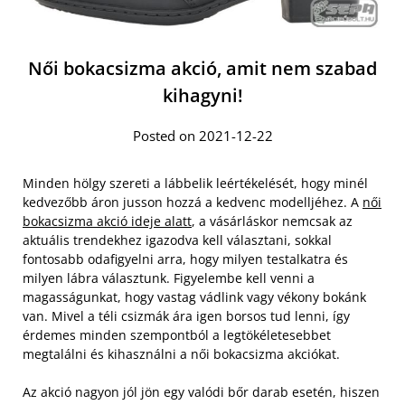
Női bokacsizma akció, amit nem szabad
kihagyni!
Posted on 2021-12-22
Minden hölgy szereti a lábbelik leértékelését, hogy minél
kedvezőbb áron jusson hozzá a kedvenc modelljéhez. A
női
bokacsizma akció ideje alatt
, a vásárláskor nemcsak az
aktuális trendekhez igazodva kell választani, sokkal
fontosabb odafigyelni arra, hogy milyen testalkatra és
milyen lábra választunk. Figyelembe kell venni a
magasságunkat, hogy vastag vádlink vagy vékony bokánk
van. Mivel a téli csizmák ára igen borsos tud lenni, így
érdemes minden szempontból a legtökéletesebbet
megtalálni és kihasználni a női bokacsizma akciókat.
Az akció nagyon jól jön egy valódi bőr darab esetén, hiszen