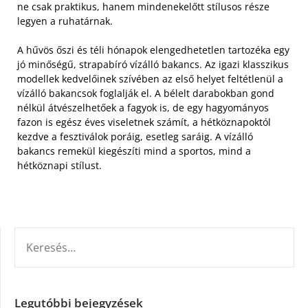
ne csak praktikus, hanem mindenekelőtt stílusos része
legyen a ruhatárnak.
A hűvös őszi és téli hónapok elengedhetetlen tartozéka egy
jó minőségű, strapabíró vízálló bakancs. Az igazi klasszikus
modellek kedvelőinek szívében az első helyet feltétlenül a
vízálló bakancsok foglalják el. A bélelt darabokban gond
nélkül átvészelhetőek a fagyok is, de egy hagyományos
fazon is egész éves viseletnek számít, a hétköznapoktól
kezdve a fesztiválok poráig, esetleg saráig. A vízálló
bakancs remekül kiegészíti mind a sportos, mind a
hétköznapi stílust.
KERESÉS:
Legutóbbi bejegyzések