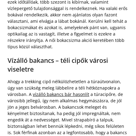
ezek időtállóak, több szezont is kibírnak, valamint
vízlepergető tulajdonsággal is rendelkeznek. Ha valaki erős
bokával rendelkezik, akkor nem ajánlatos olyan fazont
választani, ami elvágja a lábat bokánál. Kerülni kell tehát a
bokacsizmákat és azokat is, amelyeknek pánt van, ugyanis
optikailag az is vastagít, illetve a figyelmet is ezekre a
részekre irányítja. A női bokacsizma akció keretében több
típus közül választhat.
Vízálló bakancs – téli cipők városi
viseletre
Ahogy a trekking cipő nélkülözhetetlen a túraútvonalon,
úgy van szükség meleg lábbelire a téli hétköznapokra a
városban. A
vízálló bakancs bár hasonlít
a túracipőre, de
városibb jellegű, így nem alkalmas hegymászásra, de jól
jön a jeges belvárosban. A bakancsok meleget és
kényelmet biztosítanak, ha pedig jól impregnáltak, nem
engedik át a nedvességet. Mivel strapabíró a talpuk,
biztonságban lehet bennük lépkedni, még síkos felületen
is. Sok férfinak azonban az a legfontosabb, hogy a bakancs