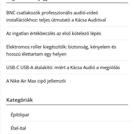
BNC csatlakozók professzionális audió-videó
installációkhoz: teljes útmutató a Kácsa Audióval
Az ingatlan értékbecslés az első kötelező lépés
Elektromos roller kiegészítők: biztonság, kényelem és
hosszú élettartam egy helyen
USB-C USB-A átalakító: miért a Kácsa Audió a megoldás
A Nike Air Max cipő jellemzői
Kategóriák
Építőipar
Étel-Ital