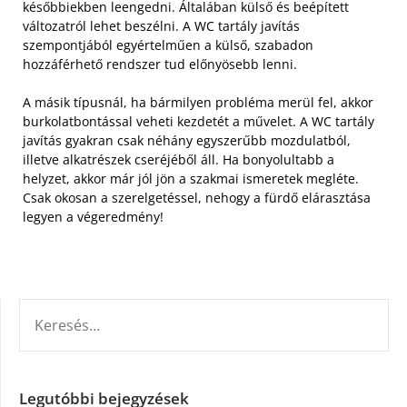
későbbiekben leengedni. Általában külső és beépített
változatról lehet beszélni. A WC tartály javítás
szempontjából egyértelműen a külső, szabadon
hozzáférhető rendszer tud előnyösebb lenni.
A másik típusnál, ha bármilyen probléma merül fel, akkor
burkolatbontással veheti kezdetét a művelet. A WC tartály
javítás gyakran csak néhány egyszerűbb mozdulatból,
illetve alkatrészek cseréjéből áll. Ha bonyolultabb a
helyzet, akkor már jól jön a szakmai ismeretek megléte.
Csak okosan a szerelgetéssel, nehogy a fürdő elárasztása
legyen a végeredmény!
KERESÉS:
Legutóbbi bejegyzések