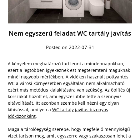
Nem egyszerű feladat WC tartály javítás
Posted on 2022-07-31
A kényelem meghatározó tud lenni a mindennapokban,
ezért a legtöbben igyekeznek ezt megteremteni maguknak
minél nagyobb mértékben. A vidéken használt pottyantós
WC a városi környezetben egyáltalán nem alkalmazható,
ezért más metódus kialakítására van szükség. Az öblítés új
korszakot hozott el, ami egyszerűbbé tette a szennyvíz
eltávolítását. Itt azonban szembe kell nézni egy olyan
kihívással, amilyen a
WC tartály javítás bizonyos
időközönként
.
Maga a tárolóegység szerepe, hogy megfelelő mennyiségű
vizet tartson meg, amit egyszerre vagy szakaszosan lehet a