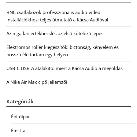
BNC csatlakozók professzionális audió-videó
installációkhoz: teljes útmutató a Kácsa Audióval
Az ingatlan értékbecslés az első kötelező lépés
Elektromos roller kiegészítők: biztonság, kényelem és
hosszú élettartam egy helyen
USB-C USB-A átalakító: miért a Kácsa Audió a megoldás
A Nike Air Max cipő jellemzői
Kategóriák
Építőipar
Étel-Ital