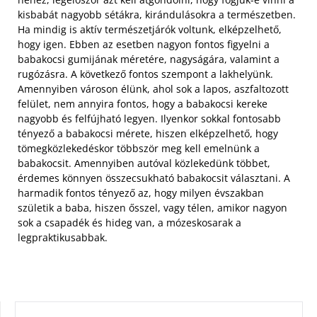
kisbabát nagyobb sétákra, kirándulásokra a természetben.
Ha mindig is aktív természetjárók voltunk, elképzelhető,
hogy igen. Ebben az esetben nagyon fontos figyelni a
babakocsi gumijának méretére, nagyságára, valamint a
rugózásra. A következő fontos szempont a lakhelyünk.
Amennyiben városon élünk, ahol sok a lapos, aszfaltozott
felület, nem annyira fontos, hogy a babakocsi kereke
nagyobb és felfújható legyen. Ilyenkor sokkal fontosabb
tényező a babakocsi mérete, hiszen elképzelhető, hogy
tömegközlekedéskor többször meg kell emelnünk a
babakocsit. Amennyiben autóval közlekedünk többet,
érdemes könnyen összecsukható babakocsit választani. A
harmadik fontos tényező az, hogy milyen évszakban
születik a baba, hiszen ősszel, vagy télen, amikor nagyon
sok a csapadék és hideg van, a mózeskosarak a
legpraktikusabbak.
KERESÉS: