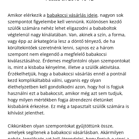
Amikor elérkezik a
babakocsi vásárlás ideje
, nagyon sok
szempontot figyelembe kell vennünk. Különösen kezdő
szülők számára nehéz lehet eligazodni a bababoltok
végtelenül nagy kínálatában. Van, akinek a szín, a forma,
vagy épp az árkategória lesz a döntő tényező, de ha
körültekintőek szeretnénk lenni, sajnos ez a három
szempont nem elegendő a megfelelő babakocsi
kiválasztásához. Érdemes megfontolni olyan szempontokat
is, mint a kisbaba kényelme, illetve a szülők aktivitása.
Érzékelhetjük, hogy a babakocsi vásárlás ennél a pontnál
kezd komplikáltabbá válni, ugyanis egy olyan
élethelyzetben kell gondolkodni azon, hogy hol is fogjuk
használni ezt a babakocsit, amikor még azt sem tudjuk,
hogy milyen mértékben fogja átrendezni életünket
kisbabánk érkezése. Ez még a tapasztalt szülők számára is
kihívást jelenthet.
Cikkünkben olyan szempontokat gyűjtöttünk össze,
amelyek segítenek a babakocsi vásárlásban. Akármilyen
nehéz, legelőször azt kell átgondolni, hogy fogjuk-e vinni a