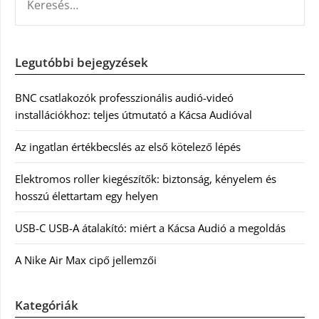
Legutóbbi bejegyzések
BNC csatlakozók professzionális audió-videó
installációkhoz: teljes útmutató a Kácsa Audióval
Az ingatlan értékbecslés az első kötelező lépés
Elektromos roller kiegészítők: biztonság, kényelem és
hosszú élettartam egy helyen
USB-C USB-A átalakító: miért a Kácsa Audió a megoldás
A Nike Air Max cipő jellemzői
Kategóriák