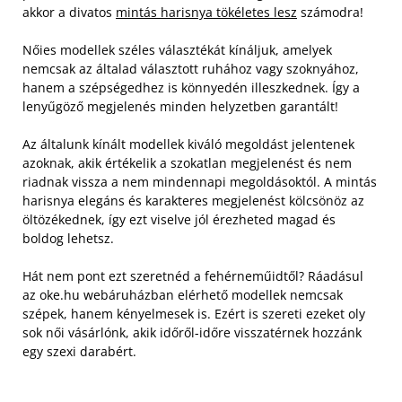
akkor a divatos
mintás harisnya tökéletes lesz
számodra!
Nőies modellek széles választékát kínáljuk, amelyek
nemcsak az általad választott ruhához vagy szoknyához,
hanem a szépségedhez is könnyedén illeszkednek. Így a
lenyűgöző megjelenés minden helyzetben garantált!
Az általunk kínált modellek kiváló megoldást jelentenek
azoknak, akik értékelik a szokatlan megjelenést és nem
riadnak vissza a nem mindennapi megoldásoktól. A mintás
harisnya elegáns és karakteres megjelenést kölcsönöz az
öltözékednek, így ezt viselve jól érezheted magad és
boldog lehetsz.
Hát nem pont ezt szeretnéd a fehérneműidtől? Ráadásul
az oke.hu webáruházban elérhető modellek nemcsak
szépek, hanem kényelmesek is. Ezért is szereti ezeket oly
sok női vásárlónk, akik időről-időre visszatérnek hozzánk
egy szexi darabért.