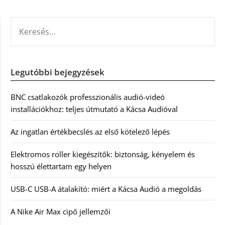
KERESÉS:
Legutóbbi bejegyzések
BNC csatlakozók professzionális audió-videó
installációkhoz: teljes útmutató a Kácsa Audióval
Az ingatlan értékbecslés az első kötelező lépés
Elektromos roller kiegészítők: biztonság, kényelem és
hosszú élettartam egy helyen
USB-C USB-A átalakító: miért a Kácsa Audió a megoldás
A Nike Air Max cipő jellemzői